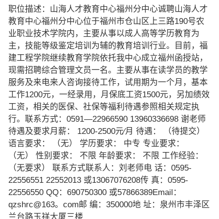
职位描述：山海人才教育中心福州分中心诚聘山海人才
教育中心福州分中心位于福州市仓山区上三路190号农
业职业技术学院内，主要从事以成人高等学历教育为
主，技能等级鉴定培训为辅的教育培训行业。目前，福
建工程学院继续教育学院依托我中心成立福州函授站，
现需招聘综合管理文员一名。主要从事在读学员的教学
服务及来电来人咨询接待工作，试用期为一个月，基本
工作1200元，一经录用，月保底工资1500元，另加绩效
工资，相关的医保、社保等福利待遇参照相关规定执
行。联系方式：0591—22966590 13960336698 谢老师
待遇及要求月薪： 1200-2500元∕月 待遇： （待提交）
语言要求： （无） 学历要求： 中专 专业要求：
（无） 性别要求： 不限 年龄要求： 不限 工作经验：
（无要求） 联系方式联系人：刘老师电 话：0595-
22556551 22552013 或13067076208传 真：0595-
22556550 QQ：690750300 或57866389Email：
qzshrc@163。com邮 编：350000地 址：泉州市丰泽区
兰台路玉祥大厦三楼