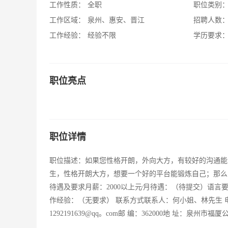
工作性质：
全职
职位类别
工作区域：
泉州、惠安、晋江
招聘人数
工作经验：
经验不限
学历要求
职位亮点
职位详情
职位描述：如果您性格开朗，外向大方，有较好的沟通能
生，性格开朗大方，想要一个好的平台能锻炼自己；那么
待遇及要求月薪：2000以上元∕月待遇：（待提交）语
作经验：（无要求） 联系方式联系人：何小姐、林先生 电 话：0595-8
1292191639@qq。com邮 编：362000地 址：泉州市