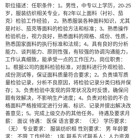
职位描述：任职条件：1。男性，中专以上学历，20-25
岁，服装纺织相关专业，有2年以上面料（衬衫、茄
克）检验工作经验， 2。熟悉服装各种面料知识，尤其
是衬衫、茄克等面料的检验方法和标准；3。熟悉操作
检验机台，视力良好，熟悉面料的规格、成份、性质，
熟悉国家面料的执行标准和法规；4。具有良好的分析
能力、谈判能力、原则性强，有较强的协调沟通能力，
工作认真细致，能承受一点的工作压力。岗位职责：
1。根据公司的面料检验标准，对面料进行外观检验、
成份测试等，保证面料质量符合要求；2。负责填写质
量检验记录，分析不良原因，将检验记录分类归档并保
存；3。负责检验中发现的异常状况及时反馈，确保问
题有效解决，不影响生产进度；4。负责对检验的不合
格面料严格按规定进行分离、标识、记录并提出解决改
善意见；5。完成上级交办的其他任务。 待遇及要求月
薪： 面议 待遇： 医保 语言要求： （无） 学历要求：
（无） 专业要求： 服装纺织相 性别要求： 男 年龄要
求： 不限 工作经验： 1年 联系方式联系人：人力资源