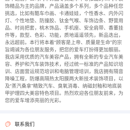
饰精品为主的品牌，产品涵盖多个系列，多个品种任您
挑选，比如有酷车巾画、卡通娃娃，个性香水、内外闪
灯、个性地垫、防撞胶、钛金气喉、车饰边条、野营用
品、时尚把套，桃木饰品、手机座、安全肩带、香董挂
件等，款型、色彩、功能，质地遥遥领先，新品迭出，
永远超前。本行将本着“顾客是上帝、质量是生命”的宗
旨竭诚为各位朋友服务，把您的爱车打扮得更加靓丽。
我店采用优质的汽车美容产品，拥有全新的专业汽车美
容、养护和汽车装饰技术，经过统一标准的产品知识培
训、店面营运规范培训和电脑管理培训，我店拥有隔音
降噪工程，防爆高隔热太阳膜两大新技术装饰项目，以
及“蒸汽桑拿”精致汽车、臭氧消毒、纳磁封釉和地底装
甲护理四大美容特色项目。热烈欢迎各位朋友前来，为
您的爱车增添亮丽的光彩。
联系我们